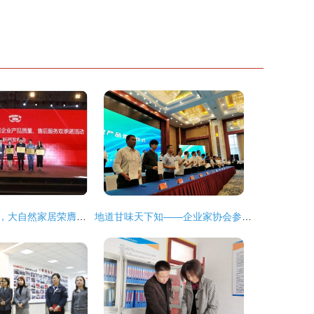
品质与责任并重，大自然家居荣膺2018年双承诺单位
地道甘味天下知——企业家协会参与“甘味”农产品品牌发布会暨消费扶贫宣传推介活动