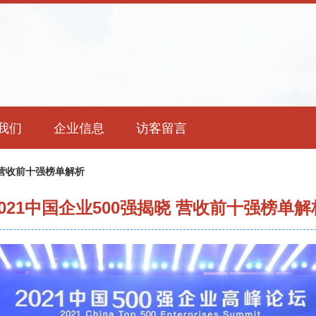
我们
企业信息
访客留言
晓 营收前十强榜单解析
2021中国企业500强揭晓 营收前十强榜单解