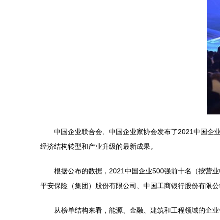
中国企业联合会、中国企业家协会发布了2021中国企
经济结构转型和产业升级的最新成果。
根据公布的数据，2021中国企业500强前十名（按
平安保险（集团）股份有限公司、中国工商银行股份有限公
从榜单结构来看，能源、金融、建筑和工程领域的企业