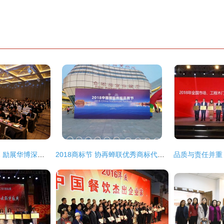
十一黄金周盛大启幕 励展华博深圳国际电子烟展暨企业家协会共探行业新未来
2018商标节 协再蝉联优秀商标代理机构殊荣，企业家协会共襄盛举