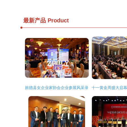
最新产品
Product
旌德县女企业家协会企业参展风采录